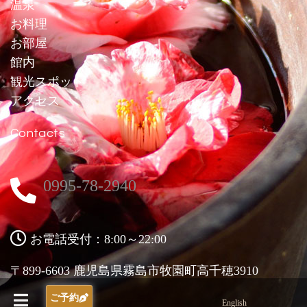
温泉
お料理
お部屋
館内
観光スポット
アクセス
Contacts
0995-78-2940
お電話受付：8:00～22:00
〒899-6603 鹿児島県霧島市牧園町高千穂3910
ご予約
English