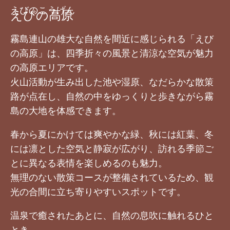
えびのこうげん
えびの高原
霧島連山の雄大な自然を間近に感じられる「えび
の高原」は、四季折々の風景と清涼な空気が魅力
の高原エリアです。
火山活動が生み出した池や湿原、なだらかな散策
路が点在し、自然の中をゆっくりと歩きながら霧
島の大地を体感できます。
春から夏にかけては爽やかな緑、秋には紅葉、冬
には凛とした空気と静寂が広がり、訪れる季節ご
とに異なる表情を楽しめるのも魅力。
無理のない散策コースが整備されているため、観
光の合間に立ち寄りやすいスポットです。
温泉で癒されたあとに、自然の息吹に触れるひと
とき。