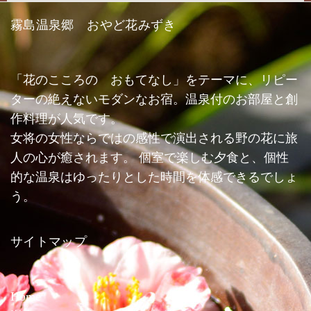
霧島温泉郷 おやど花みずき
「花のこころの おもてなし」をテーマに、リピー
ターの絶えないモダンなお宿。温泉付のお部屋と創
作料理が人気です。
女将の女性ならではの感性で演出される野の花に旅
人の心が癒されます。 個室で楽しむ夕食と、個性
的な温泉はゆったりとした時間を体感できるでしょ
う。
サイトマップ
Home