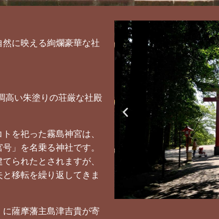
自然に映える絢爛豪華な社
調高い朱塗りの荘厳な社殿
コトを祀った霧島神宮は、
宮号」を名乗る神社です。
建てられたとされますが、
失と移転を繰り返してきま
5）に薩摩藩主島津吉貴が寄