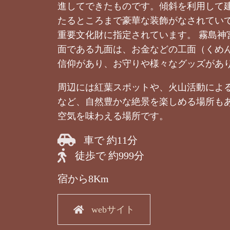
進してできたものです。傾斜を利用して
たるところまで豪華な装飾がなされてい
重要文化財に指定されています。 霧島神
面である九面は、お金などの工面（くめ
信仰があり、お守りや様々なグッズがあ
周辺には紅葉スポットや、火山活動によ
など、自然豊かな絶景を楽しめる場所も
空気を味わえる場所です。
車で 約11分
徒歩で 約999分
宿から8Km
webサイト