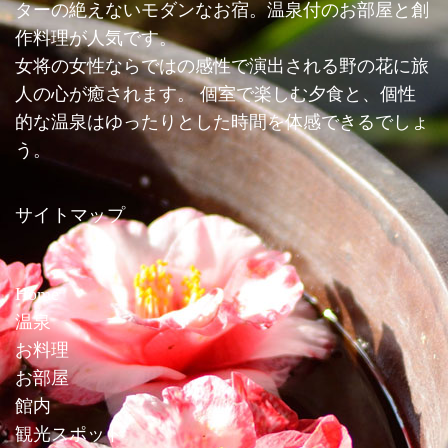
ターの絶えないモダンなお宿。温泉付のお部屋と創
作料理が人気です。
女将の女性ならではの感性で演出される野の花に旅
人の心が癒されます。 個室で楽しむ夕食と、個性
的な温泉はゆったりとした時間を体感できるでしょ
う。
サイトマップ
Home
温泉
お料理
お部屋
館内
観光スポット