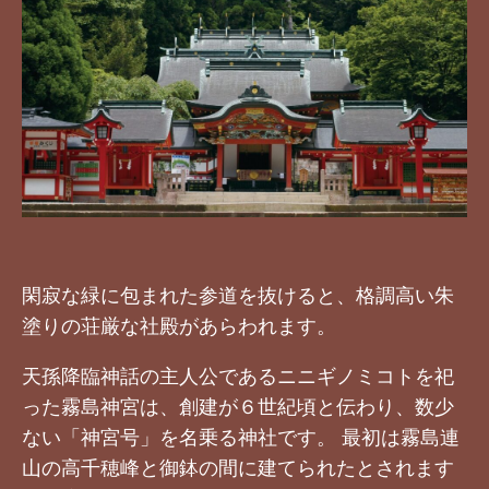
閑寂な緑に包まれた参道を抜けると、格調高い朱
塗りの荘厳な社殿があらわれます。
天孫降臨神話の主人公であるニニギノミコトを祀
った霧島神宮は、創建が６世紀頃と伝わり、数少
ない「神宮号」を名乗る神社です。 最初は霧島連
山の高千穂峰と御鉢の間に建てられたとされます