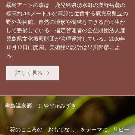
霧島アートの森は、鹿児島県湧水町の栗野岳麓の
標高約700メートルの高原に位置する鹿児島県立の
野外美術館。自然の地形や樹林をできるだけ生か
して整備している。指定管理者の公益財団法人鹿
児島県文化振興財団が管理運営している。2000年
10月12日に開園。美術館の設計は早川邦彦によ
る。
詳しく見る
霧島温泉郷 おやど花みずき
「花のこころの おもてなし」をテーマに、リピー