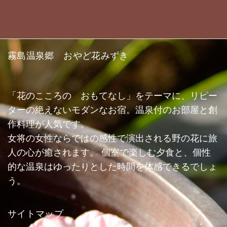
霧島温泉郷 おやど花みずき
「花のこころの おもてなし」をテーマに、リピー
ターの絶えないモダンなお宿。温泉付のお部屋と創
作料理が人気です。
女将の女性ならではの感性で演出される野の花に旅
人の心が癒されます。 個室で楽しむ夕食と、個性
的な温泉はゆったりとした時間を体感できるでしょ
う。
サイトマップ