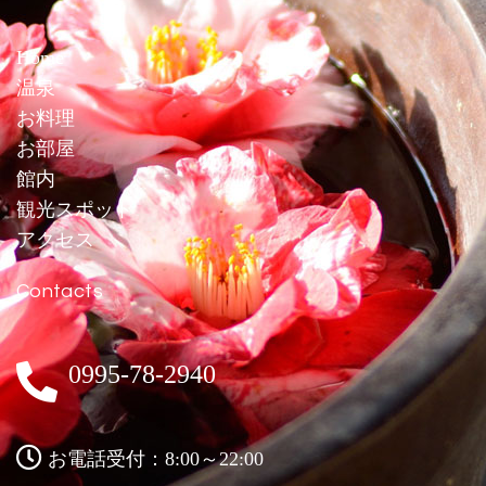
Home
温泉
お料理
お部屋
館内
観光スポット
アクセス
Contacts
0995-78-2940
お電話受付：8:00～22:00